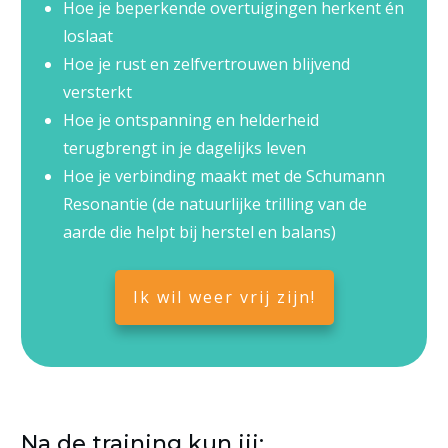
Hoe je beperkende overtuigingen herkent én
loslaat
Hoe je rust en zelfvertrouwen blijvend
versterkt
Hoe je ontspanning en helderheid
terugbrengt in je dagelijks leven
Hoe je verbinding maakt met de Schumann
Resonantie (de natuurlijke trilling van de
aarde die helpt bij herstel en balans)
Ik wil weer vrij zijn!
Na de training kun jij: