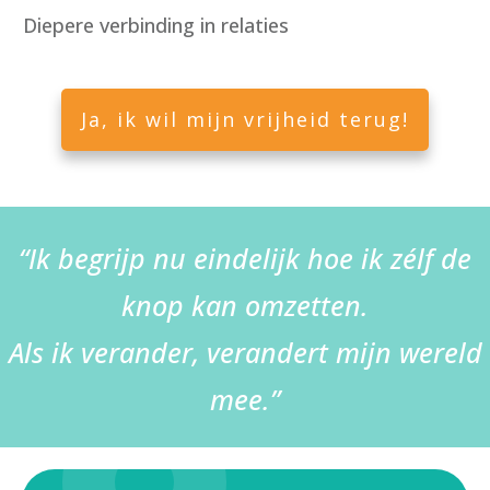
Diepere verbinding in relaties
Ja, ik wil mijn vrijheid terug!
“Ik begrijp nu eindelijk hoe ik zélf de
knop kan omzetten.
Als ik verander, verandert mijn wereld
mee.”